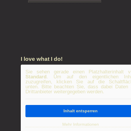
..
I love what I do!
Sie sehen gerade einen Platzhalterinhalt v
Standard
. Um auf den eigentlichen Inha
zuzugreifen, klicken Sie auf die Schaltfläc
unten. Bitte beachten Sie, dass dabei Daten
Drittanbieter weitergegeben werden.
Inhalt entsperren
Mehr Informationen