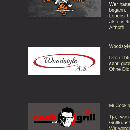
Wer hätt
begann, 
..
Lebens h
also vie
Althoff!
..
Woodstyle
Der richt
sehr gut
Ohne Dich
..
Mr Cook an
Tja, was
Grillkuns
Wir werde